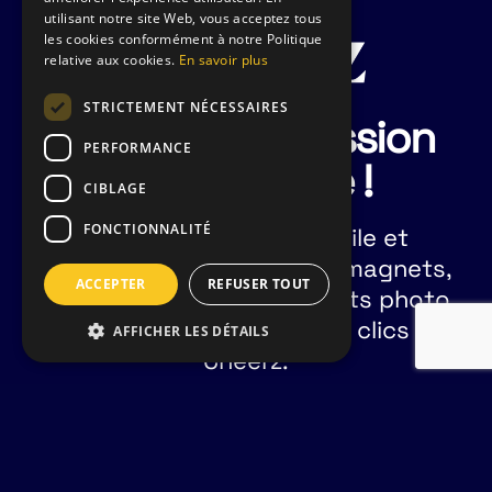
utilisant notre site Web, vous acceptez tous
les cookies conformément à notre Politique
relative aux cookies.
En savoir plus
STRICTEMENT NÉCESSAIRES
Le site d'impression
PERFORMANCE
photo facile !
CIBLAGE
FONCTIONNALITÉ
L'impression photo facile et
amusante. Tirages photo, magnets,
ACCEPTER
REFUSER TOUT
posters : créez des produits photo
personnalisés en quelques clics sur
AFFICHER LES DÉTAILS
Cheerz.