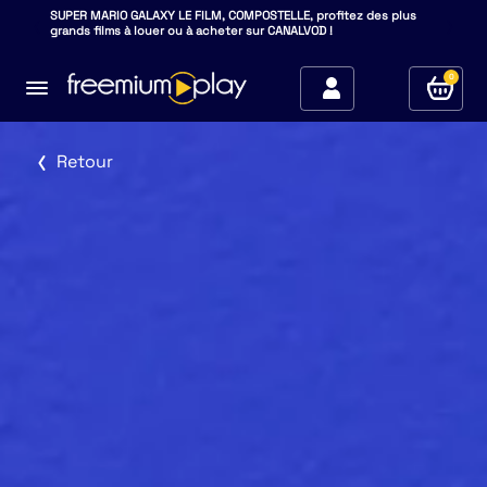
SUPER MARIO GALAXY LE FILM, COMPOSTELLE, profitez des plus
grands films à louer ou à acheter sur CANALVOD !
0
Retour