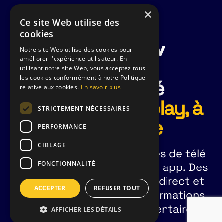
×
Ce site Web utilise des
cookies
Notre site Web utilise des cookies pour
améliorer l'expérience utilisateur. En
utilisant notre site Web, vous acceptez tous
les cookies conformément à notre Politique
Toute la télé
relative aux cookies.
En savoir plus
en direct, en replay, à
STRICTEMENT NÉCESSAIRES
la demande
PERFORMANCE
CIBLAGE
Regardez toutes les chaînes de télé
FONCTIONNALITÉ
française grâce à une seule app. Des
milliers de programmes en direct et
ACCEPTER
REFUSER TOUT
en replay : films, séries, informations,
télé-réalité, sport, documentaires,
AFFICHER LES DÉTAILS