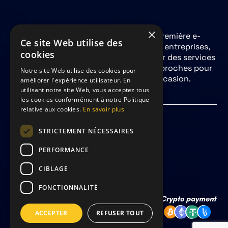
×
La carte cadeau FreemiumPlay est la première e-
Ce site Web utilise des
carte 100% Loisirs Numériques pour les entreprises,
cookies
les CSE, les particuliers souhaitant offrir des services
numériques à leurs salariés, clients ou proches pour
Notre site Web utilise des cookies pour
Noël, un anniversaire ou toute autre occasion.
améliorer l'expérience utilisateur. En
utilisant notre site Web, vous acceptez tous
les cookies conformément à notre Politique
relative aux cookies.
En savoir plus
© FreemiumPlay 2024
STRICTEMENT NÉCESSAIRES
Mentions légales
PERFORMANCE
Politique de confidentialité
CIBLAGE
Conditions générales de vente
FONCTIONNALITÉ
Conditions générales d'utilisation
ACCEPTER
REFUSER TOUT