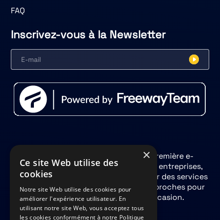
FAQ
Inscrivez-vous à la Newsletter
×
La carte cadeau FreemiumPlay est la première e-
Ce site Web utilise des
carte 100% Loisirs Numériques pour les entreprises,
cookies
les CSE, les particuliers souhaitant offrir des services
numériques à leurs salariés, clients ou proches pour
Notre site Web utilise des cookies pour
Noël, un anniversaire ou toute autre occasion.
améliorer l'expérience utilisateur. En
utilisant notre site Web, vous acceptez tous
les cookies conformément à notre Politique